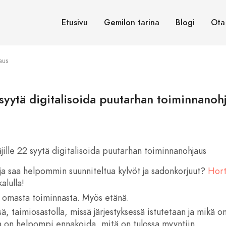
Etusivu
Gemilon tarina
Blogi
Ota
aus
syytä digitalisoida puutarhan toiminnanoh
jille 22 syytä digitalisoida puutarhan toiminnanohjaus
ja saa helpommin suunniteltua kylvöt ja sadonkorjuut?
Hort
alulla!
a omasta toiminnasta. Myös etänä.
ä, taimiosastolla, missä järjestyksessä istutetaan ja mikä o
tta on helpompi ennakoida, mitä on tulossa myyntiin.