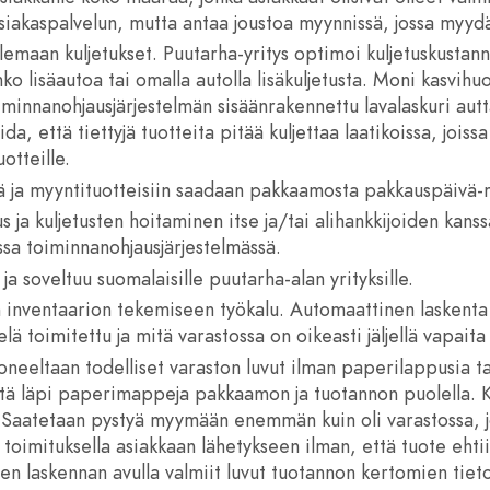
siakaspalvelun, mutta antaa joustoa myynnissä, jossa myyd
elemaan kuljetukset. Puutarha-yritys optimoi kuljetuskustan
anko lisäautoa tai omalla autolla lisäkuljetusta. Moni kasvih
oiminnanohjausjärjestelmän sisäänrakennettu lavalaskuri aut
, että tiettyjä tuotteita pitää kuljettaa laatikoissa, joissa o
uotteille.
 ja myyntituotteisiin saadaan pakkaamosta pakkauspäivä-
us ja kuljetusten hoitaminen itse ja/tai alihankkijoiden kanssa
ssa toiminnanohjausjärjestelmässä.
ja soveltuu suomalaisille puutarha-alan yrityksille.
n inventaarion tekemiseen työkalu. Automaattinen laskenta
ielä toimitettu ja mitä varastossa on oikeasti jäljellä vapaita
neeltaan todelliset varaston luvut ilman paperilappusia ta
tä läpi paperimappeja pakkaamon ja tuotannon puolella. K
a. Saatetaan pystyä myymään enemmän kuin oli varastossa, 
 toimituksella asiakkaan lähetykseen ilman, että tuote ehti
en laskennan avulla valmiit luvut tuotannon kertomien tiet