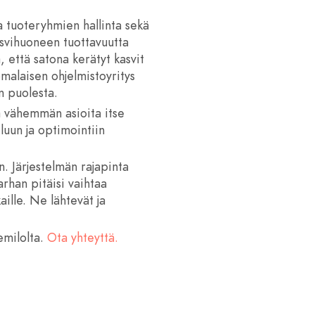
a tuoteryhmien hallinta sekä
asvihuoneen tuottavuutta
, että satona kerätyt kasvit
malaisen ohjelmistoyritys
n puolesta.
ää vähemmän asioita itse
luun ja optimointiin
. Järjestelmän rajapinta
rhan pitäisi vaihtaa
aille. Ne lähtevät ja
emilolta.
Ota yhteyttä.