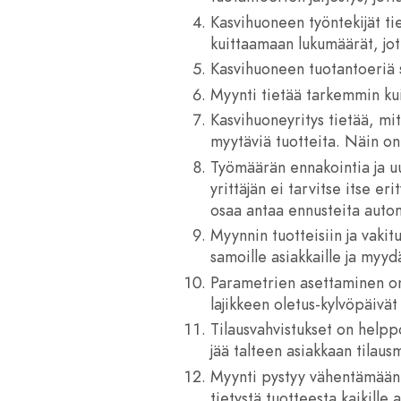
Kasvihuoneen työntekijät tie
kuittaamaan lukumäärät, jo
Kasvihuoneen tuotantoeriä 
Myynti tietää tarkemmin kui
Kasvihuoneyritys tietää, mi
myytäviä tuotteita. Näin on
Työmäärän ennakointia ja uu
yrittäjän ei tarvitse itse 
osaa antaa ennusteita autom
Myynnin tuotteisiin ja vaki
samoille asiakkaille ja myyd
Parametrien asettaminen onni
lajikkeen oletus-kylvöpäivä
Tilausvahvistukset on helppo
jää talteen asiakkaan tilaus
Myynti pystyy vähentämään t
tietystä tuotteesta kaikille