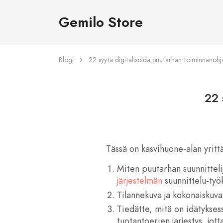
Gemilo Store
Blogi
22 syytä digitalisoida puutarhan toiminnanohj
22 
Tässä on kasvihuone-alan yrittä
Miten puutarhan suunnitteli
järjestelmän
suunnittelu-työk
Tilannekuva ja kokonaiskuv
Tiedätte, mitä on idätyksess
tuotantoerien järjestys, jo