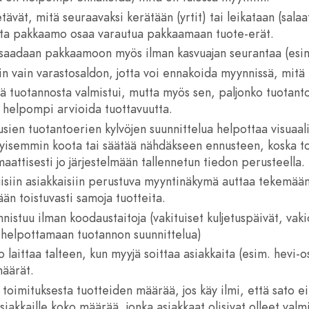
tävät, mitä seuraavaksi kerätään (yrtit) tai leikataan (salaat
tta pakkaamo osaa varautua pakkaamaan tuote-erät.
saadaan pakkaamoon myös ilman kasvuajan seurantaa (esim.
n vain varastosaldon, jotta voi ennakoida myynnissä, mitä t
tä tuotannosta valmistui, mutta myös sen, paljonko tuotanto
 helpompi arvioida tuottavuutta.
sien tuotantoerien kylvöjen suunnittelua helpottaa visuaal
erityisemmin koota tai säätää nähdäkseen ennusteen, koska 
aattisesti jo järjestelmään tallennetun tiedon perusteella.
tuisiin asiakkaisiin perustuva myyntinäkymä auttaa tekemään
ään toistuvasti samoja tuotteita.
stuu ilman koodaustaitoja (vakituiset kuljetuspäivät, vakio-
t helpottamaan tuotannon suunnittelua)
 laittaa talteen, kun myyjä soittaa asiakkaita (esim. hevi-os
määrät.
oimituksesta tuotteiden määrää, jos käy ilmi, että sato ei
 asiakkaille koko määrää, jonka asiakkaat olisivat olleet val