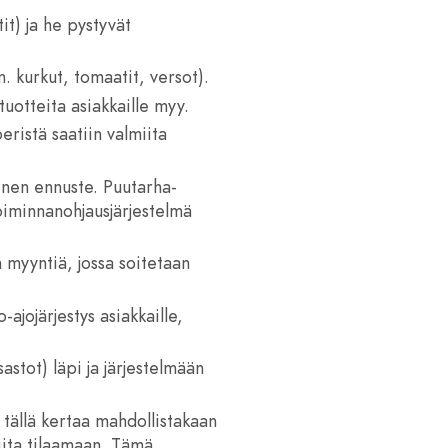
it) ja he pystyvät
 kurkut, tomaatit, versot).
uotteita asiakkaille myy.
eristä saatiin valmiita
inen ennuste. Puutarha-
toiminnanohjausjärjestelmä
 myyntiä, jossa soitetaan
ajojärjestys asiakkaille,
astot) läpi ja järjestelmään
 tällä kertaa mahdollistakaan
miita tilaamaan. Tämä