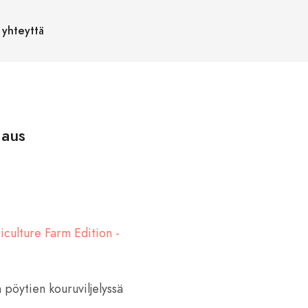
 yhteyttä
jaus
iculture Farm Edition -
n pöytien kouruviljelyssä