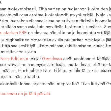
a.
an tuotevetoisesti. Tätä varten on tuotannon tuotteiden j
Järjestelmä osaa erottaa tuotantoerät myyntieristä. Näin k
. Esim. tuoreissa vihanneksissa on erityisen tärkeää huomata
äärältään sama asia kuin myytävän tuotteen lukumäärä. Suo
puutarhan ERP
-ohjelmassa nämäkin on jo huomioitu yrittäjä
n ja digitaalisten prosessien avulla puutarhan omistajalle j
ittäjä saa keskittyä liiketoiminnan kehittämiseen, suunnitte
 miettimisen sijasta.
 Farm Editionin
tekijät
Gemilossa
eivät unohtaneet tätäkään
uoraviivaistamaan myös laskutusta, mutta ilman, että puuta
telmäänsä. Horticulture Farm Edition ei lähetä laskuja asiakk
järjestelmänne kautta.
loushallintonne järjestelmän integraatio? Tilaa liittymä G
Suomessa on jo tätä päivää.