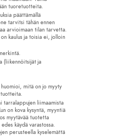
ään tuoretuotteita.
nuksia päättämällä
uone tarvitsi tähän ennen
taa arvioimaan tilan tarvetta.
n kaulus ja toisia ei, jolloin
merkintä.
 (liikennöitsijät ja
 huomioi, mitä on jo myyty
 tuotteita.
i tarralappujen liimaamista
un on kova kysyntä, myyntiä
jos myytävää tuotetta
i edes käydä varastossa.
ojen perusteella kyselemättä