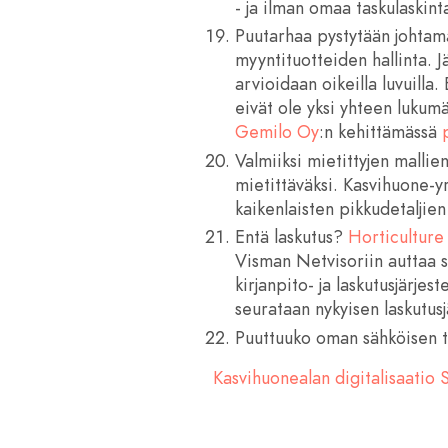
- ja ilman omaa taskulaskint
Puutarhaa pystytään johtama
myyntituotteiden hallinta. 
arvioidaan oikeilla luvuilla
eivät ole yksi yhteen lukum
Gemilo Oy
:n kehittämässä
Valmiiksi mietittyjen mallie
mietittäväksi. Kasvihuone-yr
kaikenlaisten pikkudetaljien
Entä laskutus?
Horticulture
Visman Netvisoriin auttaa s
kirjanpito- ja laskutusjärjes
seurataan nykyisen laskutus
Puuttuuko oman sähköisen ta
Kasvihuonealan digitalisaatio 