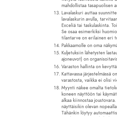
mahdollistaa tasapuolisen a
Lavalaskuri auttaa suunnitt
lavalaskurin avulla, tarvita
Exceliä tai taskulaskinta. T
Se osaa esimerkiksi huomioida
tilantarve on erilainen eri t
Pakkaamolle on oma näkymä
Kuljetuksiin lähetysten lasta
ajoneuvot) on organisoitavi
Varaston hallinta on kevyttä 
Kattavassa järjestelmässä o
varastosta, vaikka ei olisi v
Myynti näkee omalta tietoko
koneen näyttöön tai käymät
alkaa kiinnostaa joustovar
näyttäisikin olevan nopealla
Tähänkin löytyy automaattis